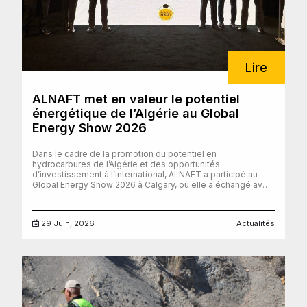
Lire
ALNAFT met en valeur le potentiel
énergétique de l’Algérie au Global
Energy Show 2026
Dans le cadre de la promotion du potentiel en
hydrocarbures de l’Algérie et des opportunités
d’investissement à l’international, ALNAFT a participé au
Global Energy Show 2026 à Calgary, où elle a échangé avec
des leaders mondiaux de l’industrie, des investisseurs et
des acteurs majeurs du secteur de l’énergie. L’un des
temps forts de cette participation a été la présentation de
29 Juin, 2026
Actualités
M. IDRI Mohand Laid, qui a offert un aperçu du domaine des
hydrocarbures en Algérie, des opportunités
d’investissement, ainsi que des objectifs et des principales
caractéristiques de l’Algeria Bid Round 2026. Son
intervention a mis en évidence l’importance du potentiel en
ressources du pays, la compétitivité de son cadre
d’investissement et son engagement à offrir un
environnement d’affaires dynamique et attractif. Tout au