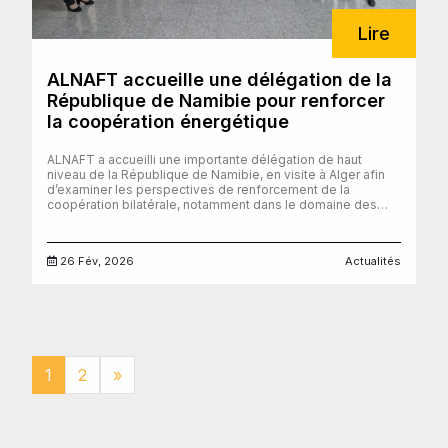
Lire
ALNAFT accueille une délégation de la
République de Namibie pour renforcer
la coopération énergétique
ALNAFT a accueilli une importante délégation de haut
niveau de la République de Namibie, en visite à Alger afin
d’examiner les perspectives de renforcement de la
coopération bilatérale, notamment dans le domaine des
hydrocarbures et de l’industrie pétrolière et gazière, sur
l’ensemble de la chaîne de valeur, de l’exploration à la
transformation et au transport. Cette visite a constitué une
26 Fév, 2026
Actualités
occasion privilégiée de partager l’expertise d’ALNAFT
notamment dans : l’élaboration et la gestion des contrats
hydrocarbures, la promotion des investissements dans la
recherche et l’exploitation, la gestion et la valorisation des
données hydrocarbures. Ces échanges témoignent de la
reconnaissance internationale de l’expertise algérienne
dans le secteur énergétique et confirment le rôle d’ALNAFT
en tant qu’acteur institutionnel de référence.
1
2
»