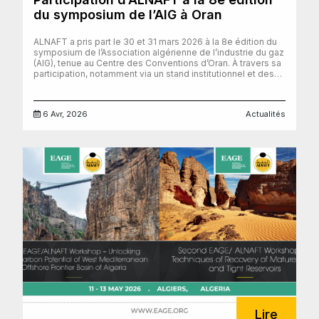
du symposium de l’AIG à Oran
ALNAFT a pris part le 30 et 31 mars 2026 à la 8e édition du
symposium de l’Association algérienne de l’industrie du gaz
(AIG), tenue au Centre des Conventions d’Oran. À travers sa
participation, notamment via un stand institutionnel et des
communications aux différentes conférences, l’Agence a
contribué à mettre en lumière son rôle stratégique dans la
valorisation des ressources en hydrocarbures. L’événement
6 Avr, 2026
Actualités
a réuni un large éventail d’acteurs du secteur énergétique,
incluant des entreprises nationales, des filiales de
Sonatrach, ainsi que des institutions de régulation. Cette
forte présence témoigne du dynamisme de l’écosystème
énergétique en Algérie et de l’importance accordée à la
coordination des politiques sectorielles.
Lire