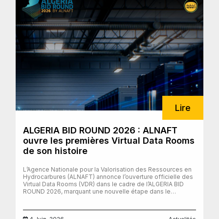
ainsi que de la complexité structurale du bassin algérien.
Au-delà de son aspect technique, cette initiative a favorisé
le partage des connaissances, renforcé la collaboration
entre les professionnels et réaffirmé l’engagement
d’ALNAFT en faveur de l’apprentissage continu et de
l’excellence opérationnelle. En investissant dans des
formations pratiques de qualité, ALNAFT poursuit ses
efforts pour développer les compétences de ses équipes,
renforcer son expertise technique et préparer ses
professionnels à relever les défis en constante évolution
du secteur de l’énergie. D’autres programmes de formation
seront déployés dans différentes régions du pays dans le
cadre de la stratégie à long terme d’ALNAFT visant à
renforcer durablement les capacités de ses ressources
humaines.
Lire
ALGERIA BID ROUND 2026 : ALNAFT
ouvre les premières Virtual Data Rooms
de son histoire
L’Agence Nationale pour la Valorisation des Ressources en
Hydrocarbures (ALNAFT) annonce l’ouverture officielle des
Virtual Data Rooms (VDR) dans le cadre de l’ALGERIA BID
ROUND 2026, marquant une nouvelle étape dans le
processus de promotion du domaine minier national auprès
des investisseurs nationaux et internationaux. Pour la
première fois, les données techniques relatives aux